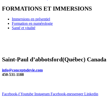
FORMATIONS ET IMMERSIONS
Immersions en présentiel
Formation en numérologie
Santé et vitalité
Concepts de vie
Pascale-Manon Vachon
Saint-Paul d’abbotsford(Québec)
Canada
info@conceptsdevie.com
450-531-1188
Suivez-nous
Facebook-f
Youtube
Instagram
Facebook-messenger
Linkedin
Informations supplémentaires